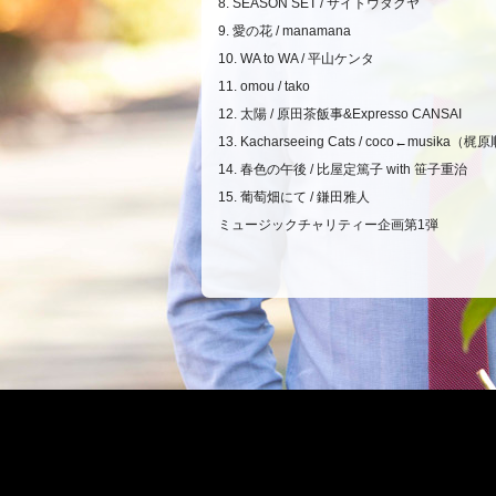
8. SEASON SET / サイトウタクヤ
9. 愛の花 / manamana
10. WA to WA / 平山ケンタ
11. omou / tako
12. 太陽 / 原田茶飯事&Expresso CANSAI
13. Kacharseeing Cats / coco←musi
14. 春色の午後 / 比屋定篤子 with 笹子重治
15. 葡萄畑にて / 鎌田雅人
ミュージックチャリティー企画第1弾