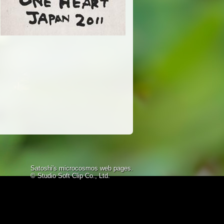
Satoshi's microcosmos web pages.
© Studio Soft Clip Co., Ltd.