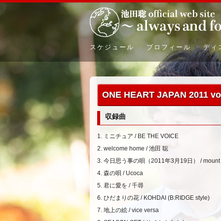
スケジュール
プロフィール
ディ
ONE HEART JAPAN 2011 vol
収録曲
1. ミニチュア / BE THE VOICE
2. welcome home / 池田 聡
3. 今日思う事の唄（2011年3月19日） / mount 
4. 森の唄 / Ucoca
5. 君に愛を / 千尋
6. ひだまりの花 / KOHDAI (B:RIDGE style)
7. 地上の絵 / vice versa