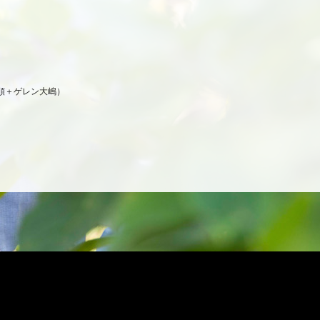
ka（梶原順＋ゲレン大嶋）