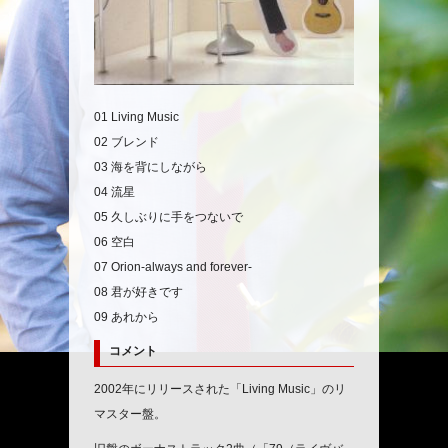
01 Living Music
02 ブレンド
03 海を背にしながら
04 流星
05 久しぶりに手をつないで
06 空白
07 Orion-always and forever-
08 君が好きです
09 あれから
コメント
2002年にリリースされた「Living Music」のリ
マスター盤。