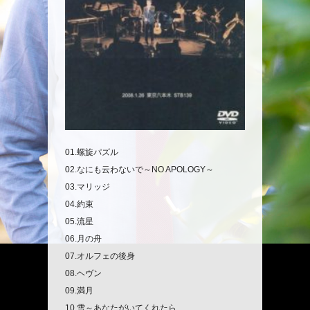
01.螺旋パズル
02.なにも云わないで～NO APOLOGY～
03.マリッジ
04.約束
05.流星
06.月の舟
07.オルフェの後身
08.ヘヴン
09.満月
10.雪～あなたがいてくれたら