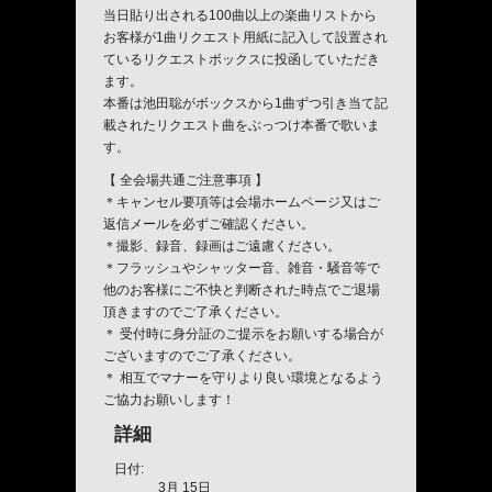
当日貼り出される100曲以上の楽曲リストから
お客様が1曲リクエスト用紙に記入して設置され
ているリクエストボックスに投函していただき
ます。
本番は池田聡がボックスから1曲ずつ引き当て記
載されたリクエスト曲をぶっつけ本番で歌いま
す。
【 全会場共通ご注意事項 】
＊キャンセル要項等は会場ホームページ又はご
返信メールを必ずご確認ください。
＊撮影、録音、録画はご遠慮ください。
＊フラッシュやシャッター音、雑音・騒音等で
他のお客様にご不快と判断された時点でご退場
頂きますのでご了承ください。
＊ 受付時に身分証のご提示をお願いする場合が
ございますのでご了承ください。
＊ 相互でマナーを守りより良い環境となるよう
ご協力お願いします！
詳細
日付:
3月 15日