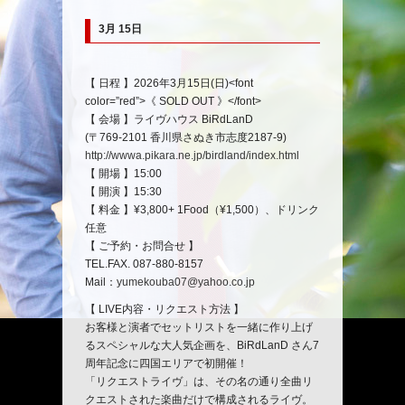
3月 15日
イ
【 日程 】2026年3月15日(日)<font
ベ
color=”red”>《 SOLD OUT 》</font>
ン
【 会場 】ライヴハウス BiRdLanD
ト
(〒769-2101 香川県さぬき市志度2187-9)
ナ
http://wwwa.pikara.ne.jp/birdland/index.html
ビ
【 開場 】15:00
ゲ
【 開演 】15:30
ー
【 料金 】¥3,800+ 1Food（¥1,500）、ドリンク
シ
任意
ョ
【 ご予約・お問合せ 】
ン
TEL.FAX. 087-880-8157
Mail：
yumekouba07@yahoo.co.jp
【 LIVE内容・リクエスト方法 】
お客様と演者でセットリストを一緒に作り上げ
るスペシャルな大人気企画を、BiRdLanD さん7
周年記念に四国エリアで初開催！
「リクエストライヴ」は、その名の通り全曲リ
クエストされた楽曲だけで構成されるライヴ。