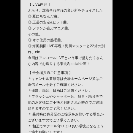
【 LIVE内容 】
ぶらり、漂流それぞれの良い所をチョイスした
◎ 夏にちなんだ曲。
◎ 王道の安定&ヒット曲。
◎ ファンが喜ぶマニア曲。
その他、
◎ オケ使用の熱唱曲。
◎ 海風初回LIVE再現！海風マスターと22才の別
れ、etc
今回はアンコールLIVEという事で盛りだくさん
な内容でお送りする東北Special企画！
【 全会場共通ご注意事項 】
＊キャンセル要項等は会場ホームページ又はご
返信メールを必ずご確認ください。
＊撮影、録音、録画はご遠慮ください。
＊フラッシュやシャッター音、雑音・騒音等で
他のお客様にご不快と判断された時点でご退場
頂きますのでご了承ください。
＊ 受付時に身分証のご提示をお願いする場合が
ございますのでご了承ください。
＊ 相互でマナーを守りより良い環境となるよう
ご協力お願いします！