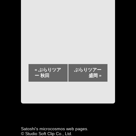
イ
«
ぶらりツア
ぶらりツアー
ベ
ー 秋田
盛岡
»
ン
ト
ナ
ビ
ゲ
ー
シ
ョ
ン
Satoshi's microcosmos web pages.
© Studio Soft Clip Co., Ltd.