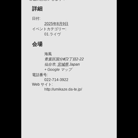
詳細
日付:
2025年8月9日
イベントカテゴリー:
01.ライヴ
会場
海風
青葉区国分町2丁目2-22
仙台市
,
宮城県
Japan
+ Google マップ
電話番号:
022-714-3922
Web サイト:
http://umikaze.da-te.jp/