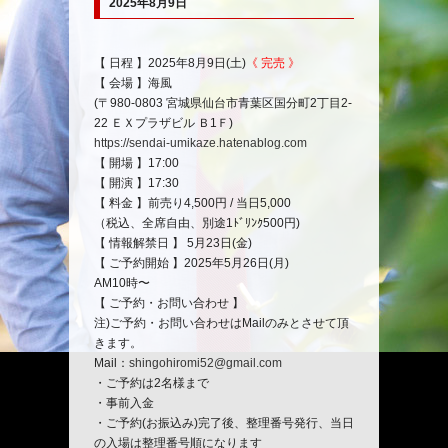
2025年8月9日
イ
【 日程 】2025年8月9日(土)
《 完売 》
ベ
【 会場 】海風
ン
(〒980-0803 宮城県仙台市青葉区国分町2丁目2-
ト
22 ＥＸプラザビル Ｂ1Ｆ)
ナ
https://sendai-umikaze.hatenablog.com
ビ
【 開場 】17:00
ゲ
【 開演 】17:30
ー
【 料金 】前売り4,500円 / 当日5,000
シ
（税込、全席自由、別途1ﾄﾞﾘﾝｸ500円)
ョ
【 情報解禁日 】 5月23日(金)
ン
【 ご予約開始 】2025年5月26日(月)
AM10時〜
【 ご予約・お問い合わせ 】
注)ご予約・お問い合わせはMailのみとさせて頂
きます。
Mail：
shingohiromi52@gmail.com
・ご予約は2名様まで
・事前入金
・ご予約(お振込み)完了後、整理番号発行、当日
の入場は整理番号順になります