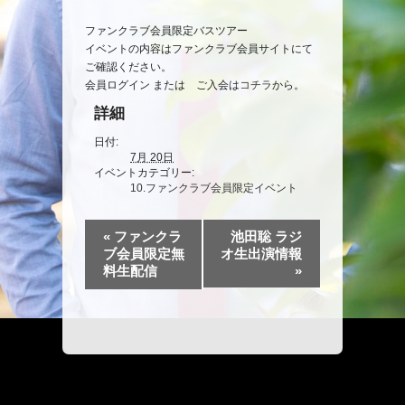
イ
ファンクラブ会員限定バスツアー
ベ
イベントの内容はファンクラブ会員サイトにて
ン
ご確認ください。
ト
会員ログイン または ご入会は
コチラ
から。
ナ
ビ
詳細
ゲ
日付:
ー
7月 20日
シ
イベントカテゴリー:
ョ
10.ファンクラブ会員限定イベント
ン
イ
«
ファンクラ
池田聡 ラジ
ベ
ブ会員限定無
オ生出演情報
ン
料生配信
»
ト
ナ
ビ
ゲ
ー
シ
ョ
ン