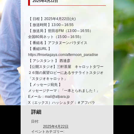
2025年4月22日
イ
【 日程 】2025年4月22日(火)
ベ
【 放送時間 】13:00～16:55
ン
【 放送局 】世田谷FM（13:00～16:55）
ト
全国80局ネット（15:00～16:55）
ナ
【 番組名 】アフタヌーンパラダイス
ビ
【 番組URL 】
ゲ
https://fmsetagaya.com/afternoon_paradise
ー
【 アシスタント 】 西達彦
シ
【公開スタジオ】三軒茶屋 キャロットタワー
ョ
２６階の展望ロビーにあるサテライトスタジオ
ン
「スタジオキャロット」
【 メッセージ宛先 】
メッセージテーマ：「一本とられました！」
Eメール：
mail@afpara.jp
X（エックス）ハッシュタグ：＃アフパラ
詳細
日付:
2025年4月22日
イベントカテゴリー: