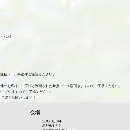
ンク代別）
ご返信メールを必ずご確認ください。
で他のお客様にご不快と判断された時点でご退場頂きますのでご了承ください。
がございますのでご了承ください。
うご協力お願いします！
会場
COOKIE JAR
老松町4‐7‐9