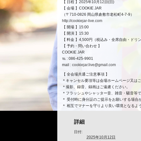
【 日程 】2025年10月12日(日)
ベ
【 会場 】COOKIE JAR
ン
（〒710-0826 岡山県倉敷市老松町4‐7‐9）
ト
http://cookiejar-live.com
ナ
【 開場 】15:00
ビ
【 開演 】15:30
ゲ
【 料金 】4,500円（税込み・全席自由・ドリ
ー
【 予約・問い合わせ 】
シ
COOKIE JAR
ョ
℡ : 086-425-9901
ン
mail :
cookiejar.live@gmail.com
【 全会場共通ご注意事項 】
＊キャンセル要項等は会場ホームページ又は
＊撮影、録音、録画はご遠慮ください。
＊フラッシュやシャッター音、雑音・騒音等
＊ 受付時に身分証のご提示をお願いする場合
＊ 相互でマナーを守りより良い環境となるよ
詳細
日付:
2025年10月12日