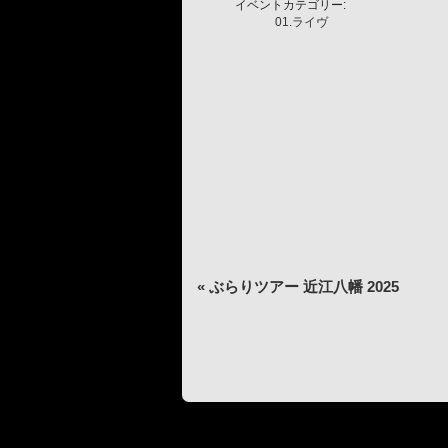
イベントカテゴリー:
01.ライヴ
イ
«
ぶらりツアー 近江八幡 2025
ベ
ン
ト
ナ
ビ
ゲ
ー
シ